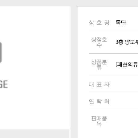
상 호 명
목단
상점호
3층 양모부 3
수
상품분
[패션의류
류
대 표 자
연 락 처
판매품
목