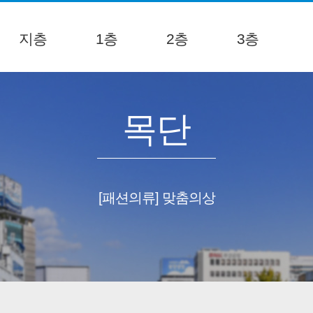
지층
1층
2층
3층
목단
[패션의류] 맞춤의상