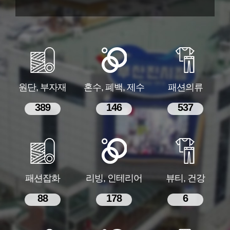
원단, 부자재
혼수, 폐백, 제수
패션의류
389
146
537
패션잡화
리빙, 인테리어
뷰티, 건강
88
178
6