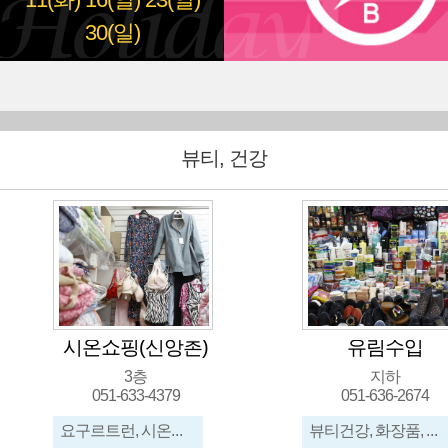
11(화)
16(일)
23(일)
30(일)
뷰티, 건강
시온쇼핑(신앙촌)
유림수입
3층
지하
051-633-4379
051-636-2674
요구르트런, 시온식품, 신앙촌생명물간장, 이불
뷰티건강, 화장품, 신발, 가방, 메리야스, 수입잡화