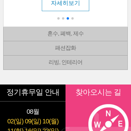
자세히보기
혼수, 폐백, 제수
패션잡화
리빙, 인테리어
정기휴무일 안내
찾아오시는 길
08월
02(일)
09(일)
10(월)