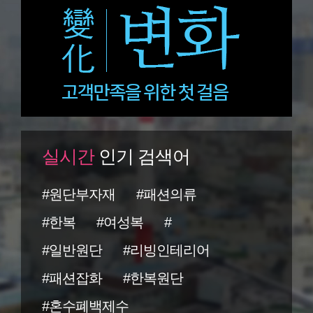
실시간
인기 검색어
#원단부자재
#패션의류
#한복
#여성복
#
#일반원단
#리빙인테리어
#패션잡화
#한복원단
#혼수폐백제수