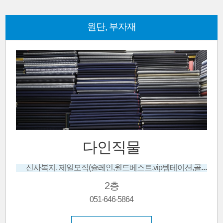
원단, 부자재
다인직물
신사복지, 제일모직(슐레인,월드베스트,vip템테이션,골드), 경남모직(로얄베스트,월드스타섹쇼니...
2층
051-646-5864