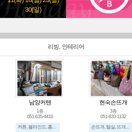
11(화)
16(일)
23(일)
30(일)
리빙, 인테리어
남양커텐
현숙손뜨개
1층
3층
051-635-4410
051-633-1132
커튼, 블라인드, 홈패션, 원단, 우드블라인드, 암막커튼, 쇼파원단, 침구
손뜨개, 털실, 뜨개질실, 뜨개방, 뜨개인형, 코바늘, 대바늘