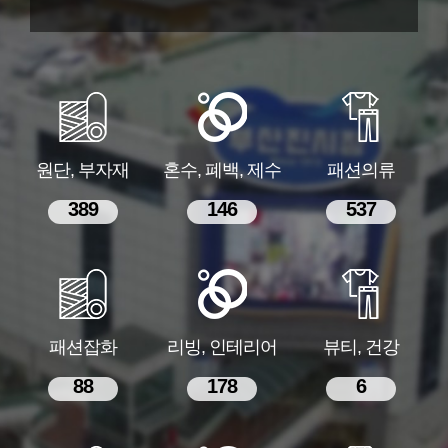
원단, 부자재
혼수, 폐백, 제수
패션의류
389
146
537
패션잡화
리빙, 인테리어
뷰티, 건강
88
178
6