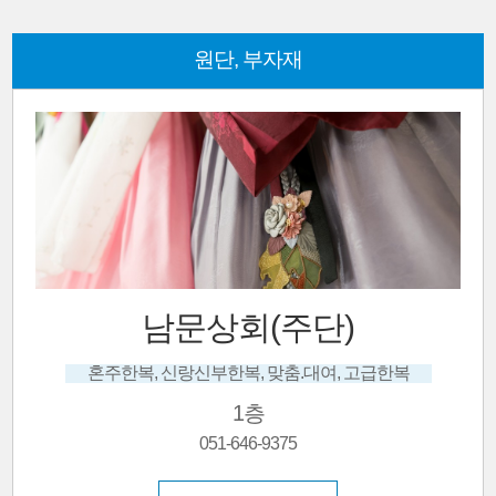
원단, 부자재
남문상회(주단)
혼주한복, 신랑신부한복, 맞춤.대여, 고급한복
1층
051-646-9375