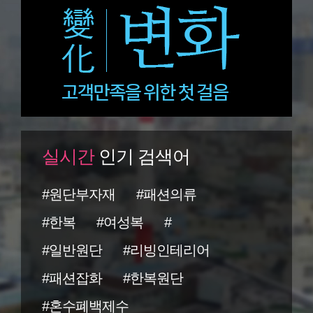
실시간
인기 검색어
#원단부자재
#패션의류
#한복
#여성복
#
#일반원단
#리빙인테리어
#패션잡화
#한복원단
#혼수폐백제수