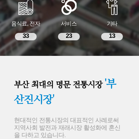
음식료, 전자
서비스
기타
33
23
13
'부
부산 최대의 명문 전통시장
산진시장'
현대적인 전통시장의 대표적인 사례로써
지역사회 발전과 재래시장 활성화에 혼신
을 다하고 있습니다.