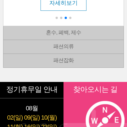
자세히보기
혼수, 폐백, 제수
패션의류
패션잡화
정기휴무일 안내
찾아오시는 길
08월
02(일)
09(일)
10(월)