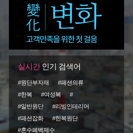
실시간
인기 검색어
#원단부자재
#패션의류
#한복
#여성복
#
#일반원단
#리빙인테리어
#패션잡화
#한복원단
#혼수폐백제수