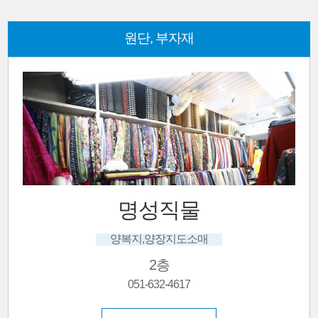
원단, 부자재
명성직물
양복지,양장지도소매
2층
051-632-4617