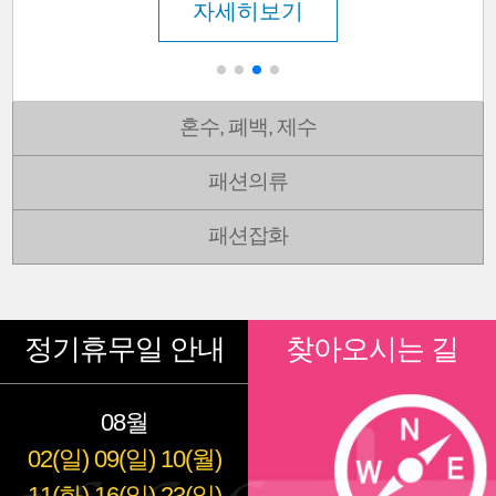
자세히보기
혼수, 폐백, 제수
패션의류
패션잡화
정기휴무일 안내
찾아오시는 길
08월
02(일)
09(일)
10(월)