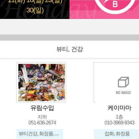
11(화)
16(일)
23(일)
30(일)
뷰티, 건강
유림수입
케이마마
지하
1층
051-636-2674
010-3969-9343
뷰티건강, 화장품, 신발, 가방, 메리야스, 수입잡화
잡화, 화장품