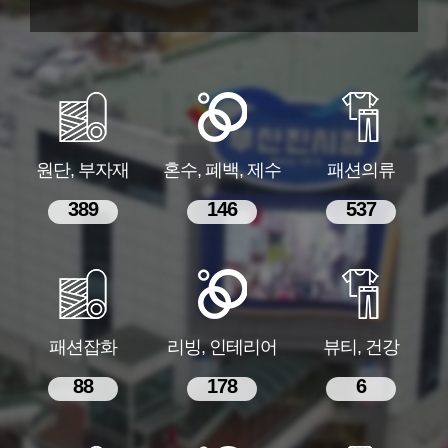
원단, 부자재
혼수, 폐백, 제수
패션의류
389
146
537
패션잡화
리빙, 인테리어
뷰티, 건강
88
178
6