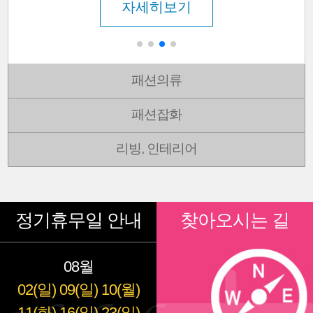
자세히보기
패션의류
패션잡화
리빙, 인테리어
정기휴무일 안내
찾아오시는 길
08월
02(일)
09(일)
10(월)