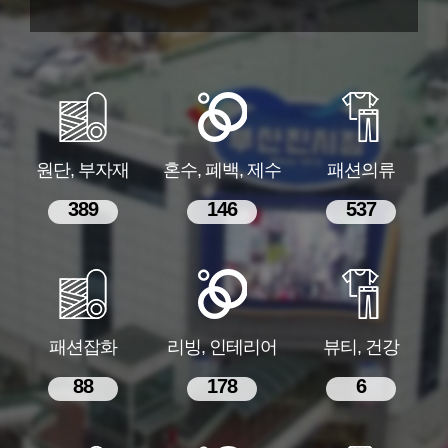
원단, 부자재
혼수, 폐백, 제수
패션의류
389
146
537
패션잡화
리빙, 인테리어
뷰티, 건강
88
178
6