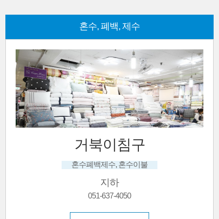
혼수, 폐백, 제수
신우수예
패드
1층
051-632-6431