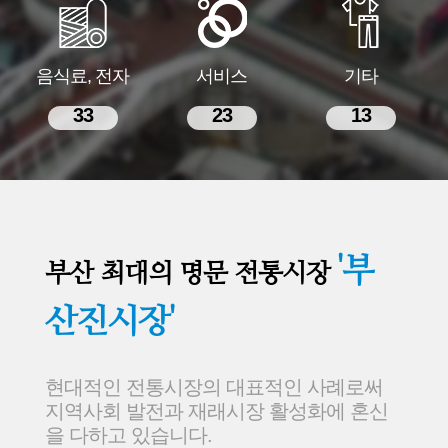
음식료, 전자
서비스
기타
33
23
13
'부
부산 최대의 명문 전통시장
산진시장'
현대적인 전통시장의 대표적인 사례로써
지역사회 발전과 재래시장 활성화에 혼신
을 다하고 있습니다.