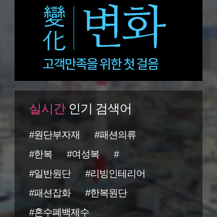
실시간
인기 검색어
#원단부자재
#패션의류
#한복
#여성복
#
#일반원단
#리빙인테리어
#패션잡화
#한복원단
#혼수폐백제수