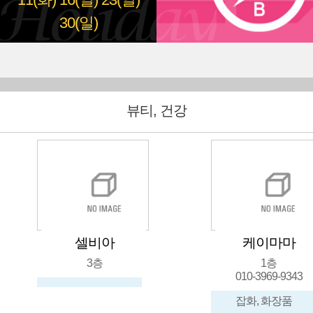
11(화)
16(일)
23(일)
30(일)
뷰티, 건강
케이마마
유림
1층
지하
010-3969-9343
051-636-
잡화, 화장품