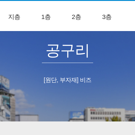
지층
1층
2층
3층
공구리
[원단, 부자재] 비즈