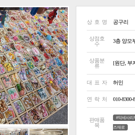
상 호 명
공구리
상점호
3층 양모부 23
수
상품분
[원단, 부
류
대 표 자
허민
연 락 처
010-8300-
#악세사리
판매품
목
즈재로