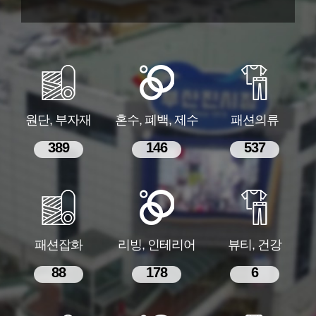
원단, 부자재
혼수, 폐백, 제수
패션의류
389
146
537
패션잡화
리빙, 인테리어
뷰티, 건강
88
178
6