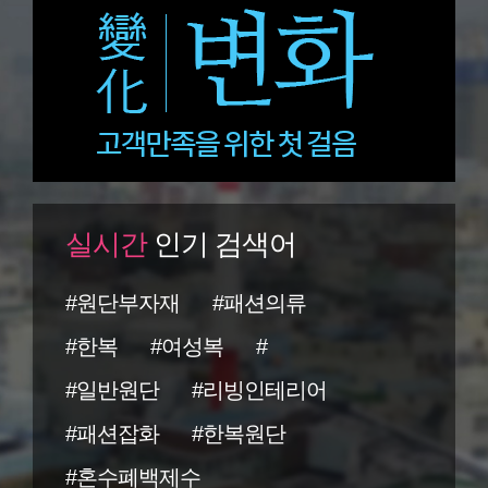
실시간
인기 검색어
#원단부자재
#패션의류
#한복
#여성복
#
#일반원단
#리빙인테리어
#패션잡화
#한복원단
#혼수폐백제수