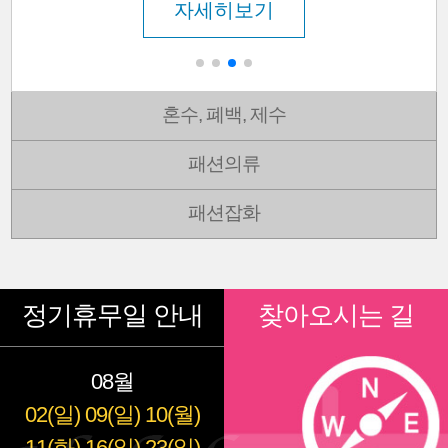
자세히보기
혼수, 폐백, 제수
패션의류
패션잡화
정기휴무일 안내
찾아오시는 길
08월
02(일)
09(일)
10(월)