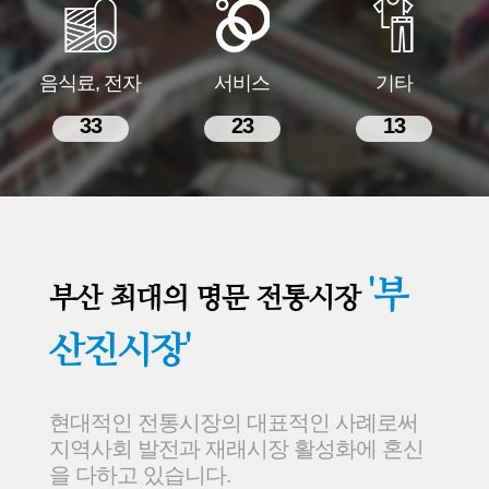
음식료, 전자
서비스
기타
33
23
13
'부
부산 최대의 명문 전통시장
산진시장'
현대적인 전통시장의 대표적인 사례로써
지역사회 발전과 재래시장 활성화에 혼신
을 다하고 있습니다.