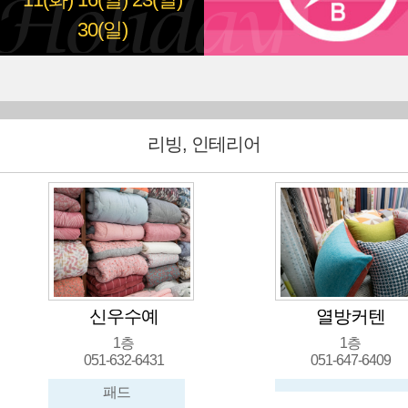
11(화)
16(일)
23(일)
30(일)
리빙, 인테리어
열방커텐
색
1층
1
051-647-6409
051-