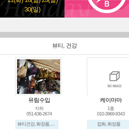
11(화)
16(일)
23(일)
30(일)
뷰티, 건강
유림수입
케이마마
지하
1층
051-636-2674
010-3969-9343
뷰티건강, 화장품, 신발, 가방, 메리야스, 수입잡화
잡화, 화장품