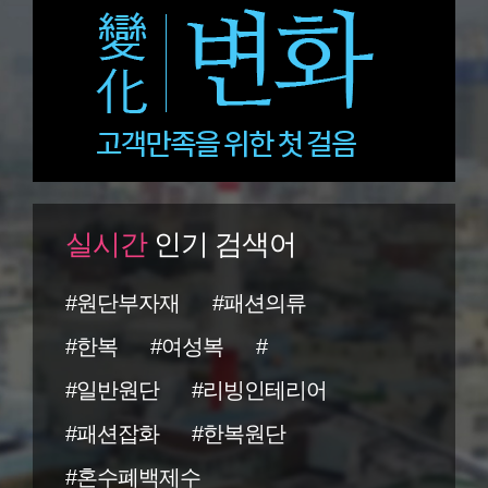
실시간
인기 검색어
#원단부자재
#패션의류
#한복
#여성복
#
#일반원단
#리빙인테리어
#패션잡화
#한복원단
#혼수폐백제수