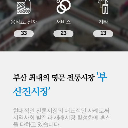
음식료, 전자
서비스
기타
33
23
13
'부
부산 최대의 명문 전통시장
산진시장'
현대적인 전통시장의 대표적인 사례로써
지역사회 발전과 재래시장 활성화에 혼신
을 다하고 있습니다.