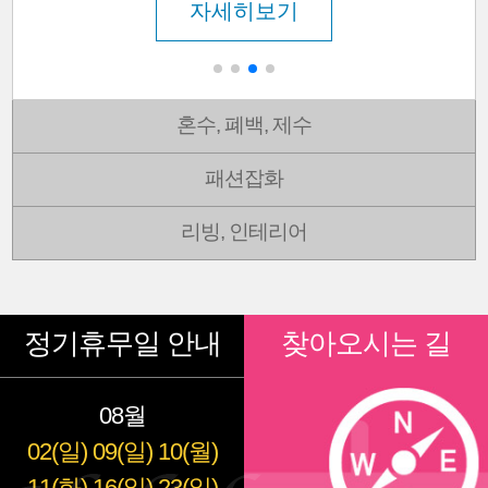
자세히보기
혼수, 폐백, 제수
패션잡화
리빙, 인테리어
정기휴무일 안내
찾아오시는 길
08월
02(일)
09(일)
10(월)