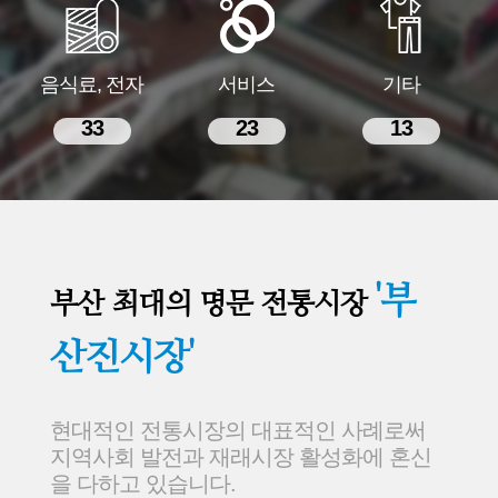
음식료, 전자
서비스
기타
33
23
13
'부
부산 최대의 명문 전통시장
산진시장'
현대적인 전통시장의 대표적인 사례로써
지역사회 발전과 재래시장 활성화에 혼신
을 다하고 있습니다.