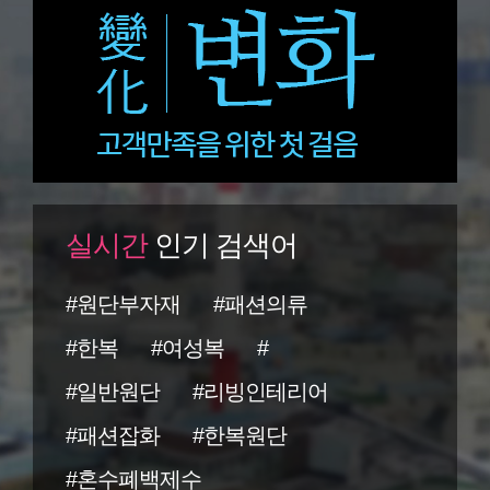
실시간
인기 검색어
#원단부자재
#패션의류
#한복
#여성복
#
#일반원단
#리빙인테리어
#패션잡화
#한복원단
#혼수폐백제수