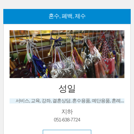
혼수, 폐백, 제수
성일
서비스, 교육, 강좌, 결혼상담, 혼수용품, 예단용품, 혼례, 함포장, 예단포장
지하
051-638-7724