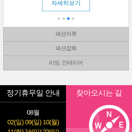
자세히보기
패션의류
패션잡화
리빙, 인테리어
정기휴무일 안내
찾아오시는 길
08월
02(일)
09(일)
10(월)