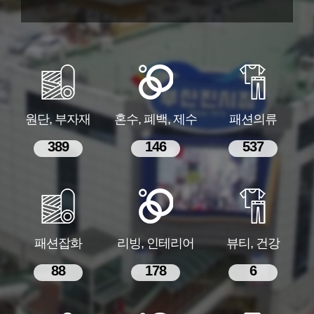
원단, 부자재
혼수, 폐백, 제수
패션의류
389
146
537
패션잡화
리빙, 인테리어
뷰티, 건강
88
178
6