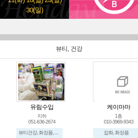
11(화)
16(일)
23(일)
30(일)
뷰티, 건강
유림수입
케이마마
지하
1층
051-636-2674
010-3969-9343
뷰티건강, 화장품, 신발, 가방, 메리야스, 수입잡화
잡화, 화장품