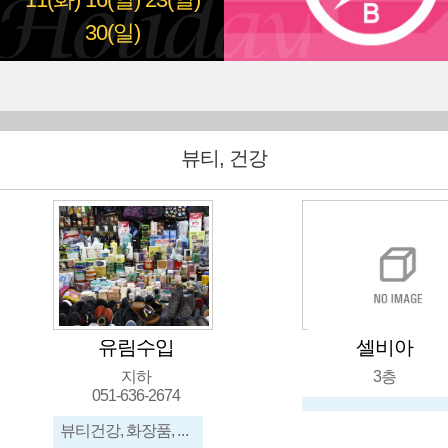
11(화)
16(일)
23(일)
30(일)
뷰티, 건강
유림수입
셀비아
지하
3층
051-636-2674
뷰티건강, 화장품, 신발, 가방, 메리야스, 수입잡화