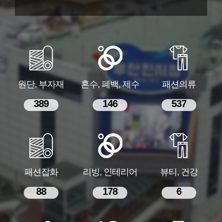
원단, 부자재
혼수, 폐백, 제수
패션의류
389
146
537
패션잡화
리빙, 인테리어
뷰티, 건강
88
178
6