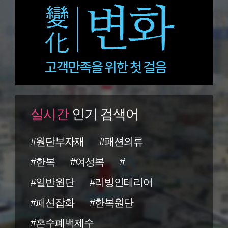
실시간
인기 검색어
#원단부자재
#패션의류
#한복
#여성복
#
#일반원단
#리빙인테리어
#패션잡화
#한복원단
#혼수폐백제수