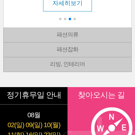
자세히보기
패션의류
패션잡화
리빙, 인테리어
정기휴무일 안내
찾아오시는 길
08월
02(일)
09(일)
10(월)